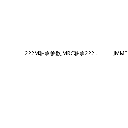
KTN9/W
222M轴承参数,MRC轴承222M重量
MRC 222M轴承 222M 尺寸参数报
BALDO
价,MRC轴承222M货期价格,MRC轴
T 尺寸
承222M...
54T货
T...
SR4HD O-11 P2P 00690轴承参数,NADELLA轴承SR4HD O-11 P2P 00690重量