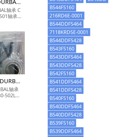
BEFN12-91-501 德国DURBAL轴承 BTL 3056 KBF GS HFB
B544FS160
BAL轴承 C
216RD6E-0001
1-501轴承
01轴承采购价
B544DDFS464
7118KRD5E-0001
B544DDFS428
B543FS160
B543DDFS464
B543DDFS428
B542FS160
BEFN12-80-502L 德国DURBAL轴承 (INA)'SL18-5028 AC3
B541DDFS464
URBAL轴承
B541DDFS428
80-502L轴
B540FS160
02L轴承采
B540DDFS464
...
B540DDFS428
B539FS160
B539DDFS464